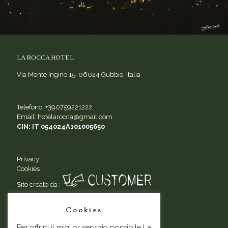
LA ROCCA HOTEL
Via Monte Ingino 15, 06024 Gubbio, Italia
Telefono:
+390759221222
Email:
hotelarocca@gmail.com
CIN: IT 054024A101005650
Privacy
Cookies
Sito creato da :
Cookies
Per offrirti il miglior servizio possibile La